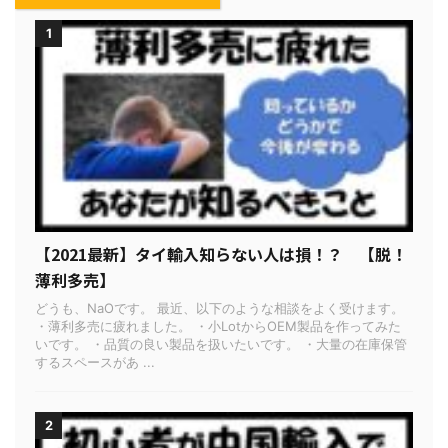
1
【2021最新】タイ輸入知らない人は損！？ 【脱！
薄利多売】
どうも、NaOです。 最近、以下のような相談をよく受けます。
・薄利多売に疲れました。 ・小LotからOEM製品を作ってみた
いです。 ・品質の良い製品を扱いたいです。 ・大量の在庫保管
するスペースがあ ...
2