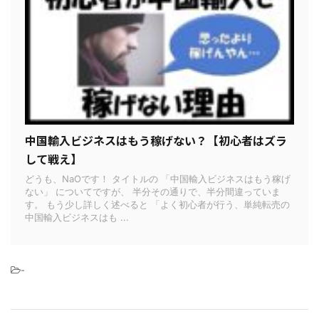
中国輸入ビジネスはもう稼げない？【初心者はズラ
して戦え】
どうも、NaOです！ タイトルの 「中国輸入ビジネスはもう稼げ
ない」 についてですが、 半分その通りで、半分間違っていま
す。 もう少し詳しく述べると 「よく初心者が行う、単純転売の
中国輸入ビジネスはも ...
-