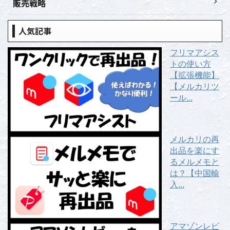
販売戦略
人気記事
フリマアシス
トの使い方
【拡張機能】
【メルカリツ
ール...
メルカリの再
出品を楽にす
るメルメモと
は？【中国輸
入...
アマゾンレビ