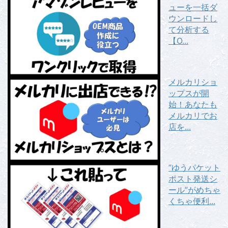
ューを一括ダ
ウンロードし
て分析する
【O...
メルカリショ
ップスが開
始！あなたも
メルカリでお
店を...
”ゆうパケット
ポスト発送シ
ール”がめちゃ
くちゃ便利...