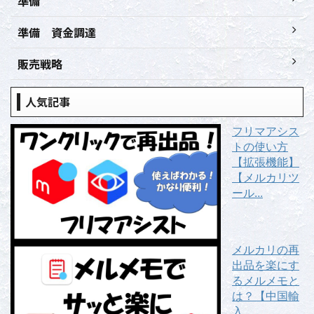
準備
準備 資金調達
販売戦略
人気記事
フリマアシス
トの使い方
【拡張機能】
【メルカリツ
ール...
メルカリの再
出品を楽にす
るメルメモと
は？【中国輸
入...