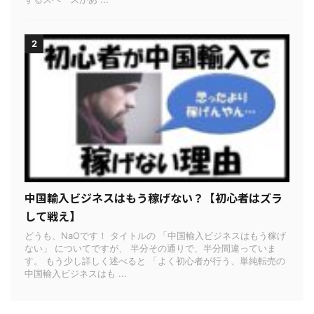
2
中国輸入ビジネスはもう稼げない？【初心者はズラ
して戦え】
どうも、NaOです！ タイトルの 「中国輸入ビジネスはもう稼げ
ない」 についてですが、 半分その通りで、半分間違っていま
す。 もう少し詳しく述べると 「よく初心者が行う、単純転売の
中国輸入ビジネスはも ...