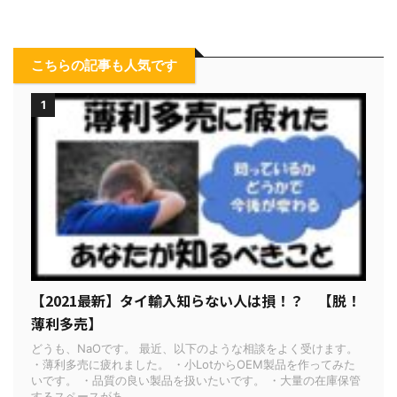
こちらの記事も人気です
1
【2021最新】タイ輸入知らない人は損！？ 【脱！
薄利多売】
どうも、NaOです。 最近、以下のような相談をよく受けます。
・薄利多売に疲れました。 ・小LotからOEM製品を作ってみた
いです。 ・品質の良い製品を扱いたいです。 ・大量の在庫保管
するスペースがあ ...