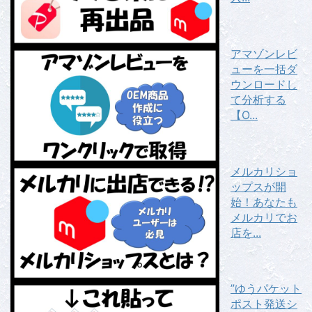
アマゾンレビ
ューを一括ダ
ウンロードし
て分析する
【O...
メルカリショ
ップスが開
始！あなたも
メルカリでお
店を...
”ゆうパケット
ポスト発送シ