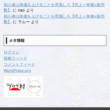
初心者は単価を上げることを意識しろ【売上＝単価×販売
数】
に
nao
より
初心者は単価を上げることを意識しろ【売上＝単価×販売
数】
に
ラムー
より
メタ情報
ログイン
投稿フィード
コメントフィード
WordPress.org