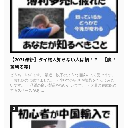
【2021最新】タイ輸入知らない人は損！？ 【脱！
薄利多売】
どうも、NaOです。 最近、以下のような相談をよく受けます。
・薄利多売に疲れました。 ・小LotからOEM製品を作ってみた
いです。 ・品質の良い製品を扱いたいです。 ・大量の在庫保管
するスペースがあ ...
2