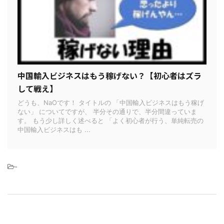
中国輸入ビジネスはもう稼げない？【初心者はズラ
して戦え】
どうも、NaOです！ タイトルの 「中国輸入ビジネスはもう稼げ
ない」 についてですが、 半分その通りで、半分間違っていま
す。 もう少し詳しく述べると 「よく初心者が行う、単純転売の
中国輸入ビジネスはも ...
-