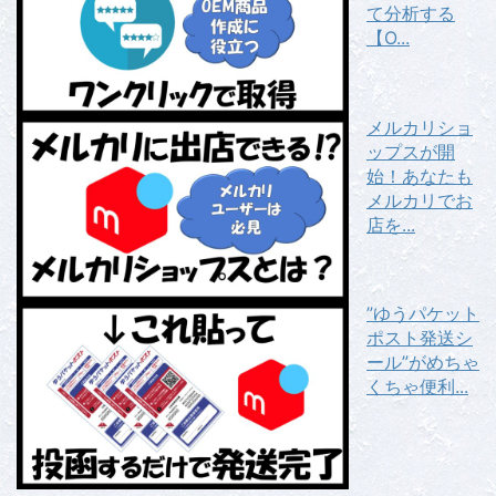
て分析する
【O...
メルカリショ
ップスが開
始！あなたも
メルカリでお
店を...
”ゆうパケット
ポスト発送シ
ール”がめちゃ
くちゃ便利...