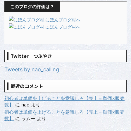
このブログの評価は？
Twitter つぶやき
Tweets by nao_calling
最近のコメント
初心者は単価を上げることを意識しろ【売上＝単価×販売
数】
に
nao
より
初心者は単価を上げることを意識しろ【売上＝単価×販売
数】
に
ラムー
より