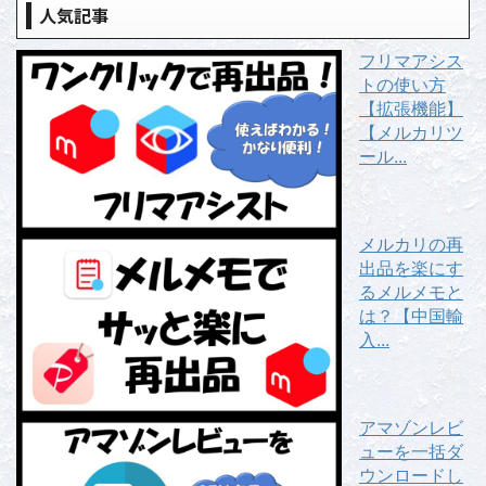
人気記事
フリマアシス
トの使い方
【拡張機能】
【メルカリツ
ール...
メルカリの再
出品を楽にす
るメルメモと
は？【中国輸
入...
アマゾンレビ
ューを一括ダ
ウンロードし