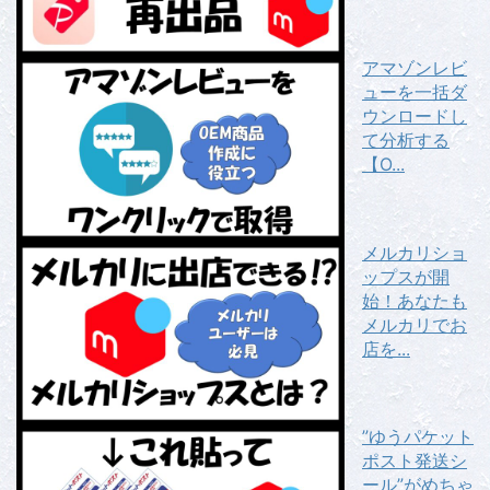
アマゾンレビ
ューを一括ダ
ウンロードし
て分析する
【O...
メルカリショ
ップスが開
始！あなたも
メルカリでお
店を...
”ゆうパケット
ポスト発送シ
ール”がめちゃ