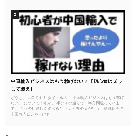
2
中国輸入ビジネスはもう稼げない？【初心者はズラ
して戦え】
どうも、NaOです！ タイトルの 「中国輸入ビジネスはもう稼げ
ない」 についてですが、 半分その通りで、半分間違っていま
す。 もう少し詳しく述べると 「よく初心者が行う、単純転売の
中国輸入ビジネスはも ...