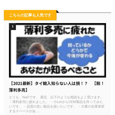
こちらの記事も人気です
1
【2021最新】タイ輸入知らない人は損！？ 【脱！
薄利多売】
どうも、NaOです。 最近、以下のような相談をよく受けます。
・薄利多売に疲れました。 ・小LotからOEM製品を作ってみた
いです。 ・品質の良い製品を扱いたいです。 ・大量の在庫保管
するスペースがあ ...