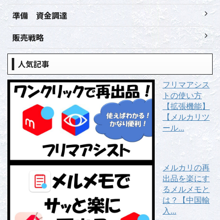
準備 資金調達
販売戦略
人気記事
フリマアシス
トの使い方
【拡張機能】
【メルカリツ
ール...
メルカリの再
出品を楽にす
るメルメモと
は？【中国輸
入...