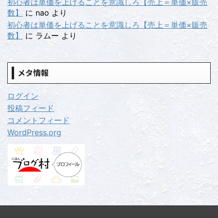
初心者は単価を上げることを意識しろ【売上＝単価×販売
数】
に
nao
より
初心者は単価を上げることを意識しろ【売上＝単価×販売
数】
に
ラムー
より
メタ情報
ログイン
投稿フィード
コメントフィード
WordPress.org