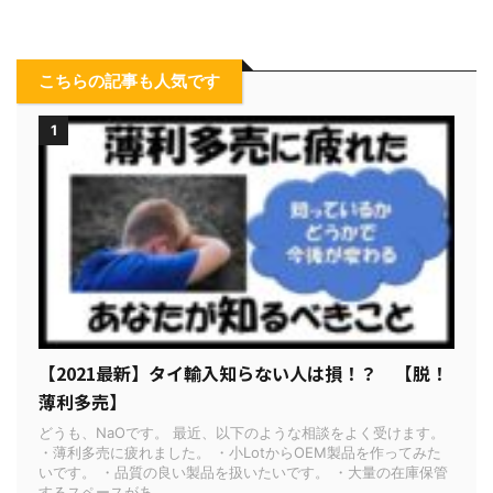
こちらの記事も人気です
1
【2021最新】タイ輸入知らない人は損！？ 【脱！
薄利多売】
どうも、NaOです。 最近、以下のような相談をよく受けます。
・薄利多売に疲れました。 ・小LotからOEM製品を作ってみた
いです。 ・品質の良い製品を扱いたいです。 ・大量の在庫保管
するスペースがあ ...