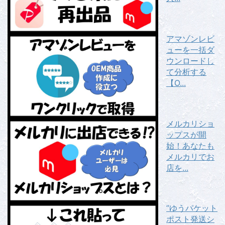
アマゾンレビ
ューを一括ダ
ウンロードし
て分析する
【O...
メルカリショ
ップスが開
始！あなたも
メルカリでお
店を...
”ゆうパケット
ポスト発送シ