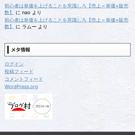
初心者は単価を上げることを意識しろ【売上＝単価×販売
数】
に
nao
より
初心者は単価を上げることを意識しろ【売上＝単価×販売
数】
に
ラムー
より
メタ情報
ログイン
投稿フィード
コメントフィード
WordPress.org