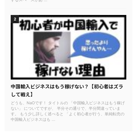
2
中国輸入ビジネスはもう稼げない？【初心者はズラ
して戦え】
どうも、NaOです！ タイトルの 「中国輸入ビジネスはもう稼げ
ない」 についてですが、 半分その通りで、半分間違っていま
す。 もう少し詳しく述べると 「よく初心者が行う、単純転売の
中国輸入ビジネスはも ...