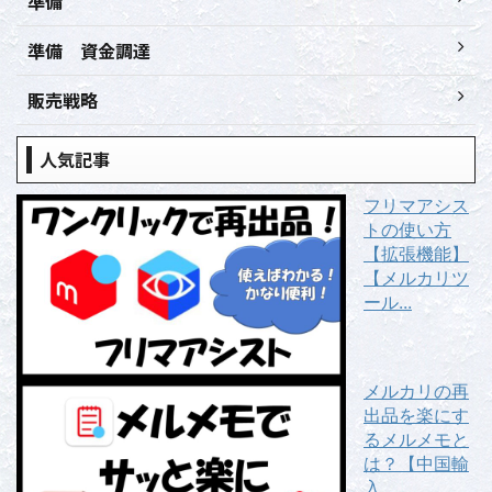
準備
準備 資金調達
販売戦略
人気記事
フリマアシス
トの使い方
【拡張機能】
【メルカリツ
ール...
メルカリの再
出品を楽にす
るメルメモと
は？【中国輸
入...