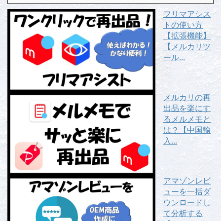
フリマアシス
トの使い方
【拡張機能】
【メルカリツ
ール...
メルカリの再
出品を楽にす
るメルメモと
は？【中国輸
入...
アマゾンレビ
ューを一括ダ
ウンロードし
て分析する