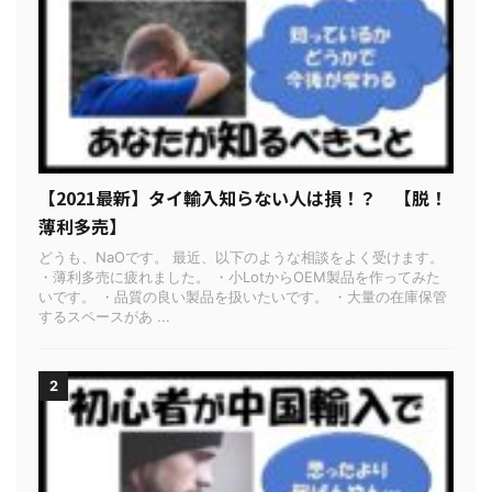
【2021最新】タイ輸入知らない人は損！？ 【脱！
薄利多売】
どうも、NaOです。 最近、以下のような相談をよく受けます。
・薄利多売に疲れました。 ・小LotからOEM製品を作ってみた
いです。 ・品質の良い製品を扱いたいです。 ・大量の在庫保管
するスペースがあ ...
2