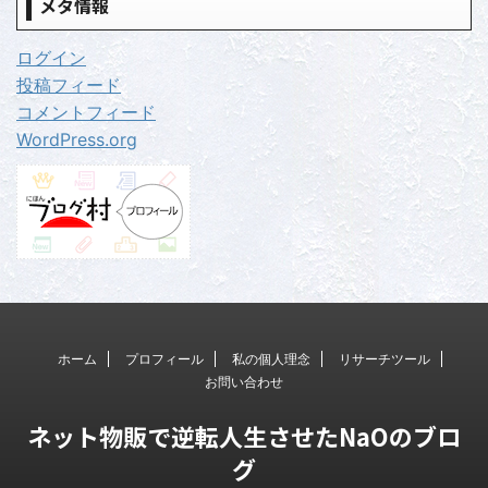
メタ情報
ログイン
投稿フィード
コメントフィード
WordPress.org
ホーム
プロフィール
私の個人理念
リサーチツール
お問い合わせ
ネット物販で逆転人生させたNaOのブロ
グ