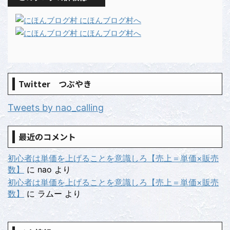
Twitter つぶやき
Tweets by nao_calling
最近のコメント
初心者は単価を上げることを意識しろ【売上＝単価×販売
数】
に
nao
より
初心者は単価を上げることを意識しろ【売上＝単価×販売
数】
に
ラムー
より