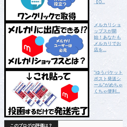
【O...
メルカリショ
ップスが開
始！あなたも
メルカリでお
店を...
”ゆうパケット
ポスト発送シ
ール”がめちゃ
くちゃ便利...
このブログの評価は？