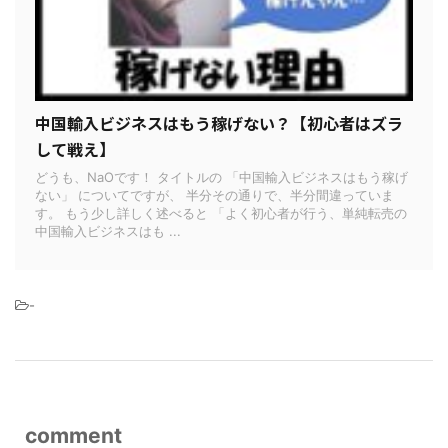
中国輸入ビジネスはもう稼げない？【初心者はズラ
して戦え】
どうも、NaOです！ タイトルの 「中国輸入ビジネスはもう稼げ
ない」 についてですが、 半分その通りで、半分間違っていま
す。 もう少し詳しく述べると 「よく初心者が行う、単純転売の
中国輸入ビジネスはも ...
-
comment