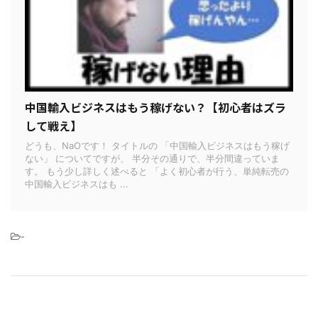
中国輸入ビジネスはもう稼げない？【初心者はズラ
して戦え】
どうも、NaOです！ タイトルの 「中国輸入ビジネスはもう稼げ
ない」 についてですが、 半分その通りで、半分間違っていま
す。 もう少し詳しく述べると 「よく初心者が行う、単純転売の
中国輸入ビジネスはも ...
-