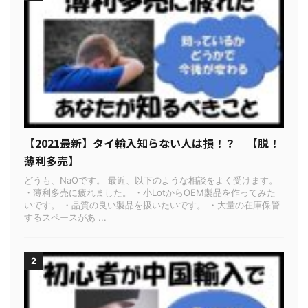
【2021最新】タイ輸入知らない人は損！？ 【脱！
薄利多売】
どうも、NaOです。 最近、以下のような相談をよく受けます。
・薄利多売に疲れました。 ・小LotからOEM製品を作ってみた
いです。 ・品質の良い製品を扱いたいです。 ・大量の在庫保管
するスペースがあ ...
2