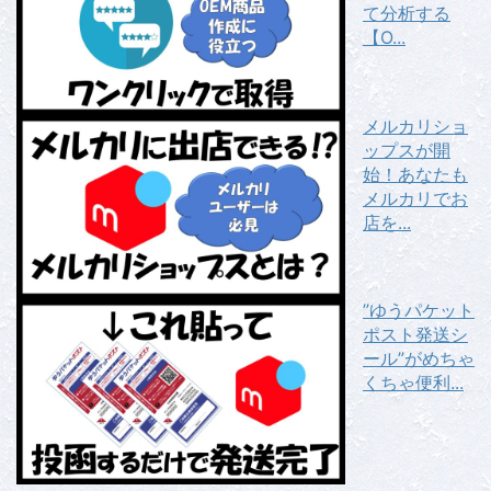
て分析する
【O...
メルカリショ
ップスが開
始！あなたも
メルカリでお
店を...
”ゆうパケット
ポスト発送シ
ール”がめちゃ
くちゃ便利...