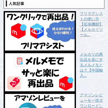
人気記事
フリマアシス
トの使い方
【拡張機能】
【メルカリツ
ール...
メルカリの再
出品を楽にす
るメルメモと
は？【中国輸
入...
アマゾンレビ
ューを一括ダ
ウンロードし