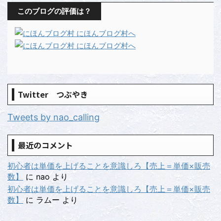
このブログの評価は？
Twitter つぶやき
Tweets by nao_calling
最近のコメント
初心者は単価を上げることを意識しろ【売上＝単価×販売
数】
に
nao
より
初心者は単価を上げることを意識しろ【売上＝単価×販売
数】
に
ラムー
より