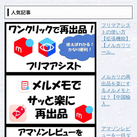
人気記事
フリマアシス
トの使い方
【拡張機能】
【メルカリツ
ール...
メルカリの再
出品を楽にす
るメルメモと
は？【中国輸
入...
アマゾンレビ
ューを一括ダ