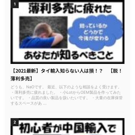
1
【2021最新】タイ輸入知らない人は損！？ 【脱！
薄利多売】
どうも、NaOです。 最近、以下のような相談をよく受けます。
・薄利多売に疲れました。 ・小LotからOEM製品を作ってみた
いです。 ・品質の良い製品を扱いたいです。 ・大量の在庫保管
するスペースがあ ...
2