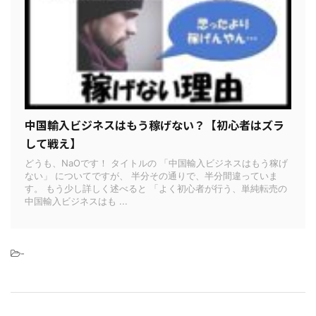
中国輸入ビジネスはもう稼げない？【初心者はズラ
して戦え】
どうも、NaOです！ タイトルの 「中国輸入ビジネスはもう稼げ
ない」 についてですが、 半分その通りで、半分間違っていま
す。 もう少し詳しく述べると 「よく初心者が行う、単純転売の
中国輸入ビジネスはも ...
-