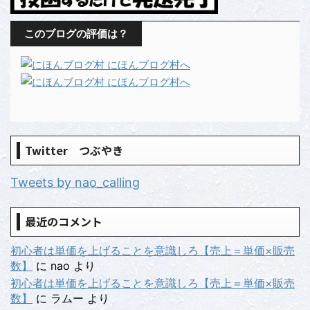
このブログの評価は？
Twitter つぶやき
Tweets by nao_calling
最近のコメント
初心者は単価を上げることを意識しろ【売上＝単価×販売
数】
に
nao
より
初心者は単価を上げることを意識しろ【売上＝単価×販売
数】
に
ラムー
より