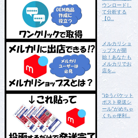
ウンロードし
て分析する
【O...
メルカリショ
ップスが開
始！あなたも
メルカリでお
店を...
”ゆうパケット
ポスト発送シ
ール”がめちゃ
くちゃ便利...