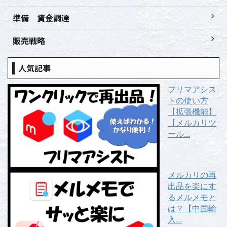
準備 資金調達
販売戦略
人気記事
フリマアシス
トの使い方
【拡張機能】
【メルカリツ
ール...
メルカリの再
出品を楽にす
るメルメモと
は？【中国輸
入...