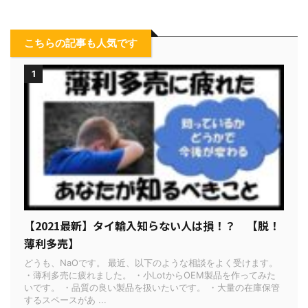
こちらの記事も人気です
1
【2021最新】タイ輸入知らない人は損！？ 【脱！
薄利多売】
どうも、NaOです。 最近、以下のような相談をよく受けます。
・薄利多売に疲れました。 ・小LotからOEM製品を作ってみた
いです。 ・品質の良い製品を扱いたいです。 ・大量の在庫保管
するスペースがあ ...