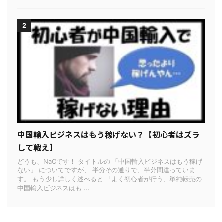
2
中国輸入ビジネスはもう稼げない？【初心者はズラ
して戦え】
どうも、NaOです！ タイトルの 「中国輸入ビジネスはもう稼げ
ない」 についてですが、 半分その通りで、半分間違っていま
す。 もう少し詳しく述べると 「よく初心者が行う、単純転売の
中国輸入ビジネスはも ...