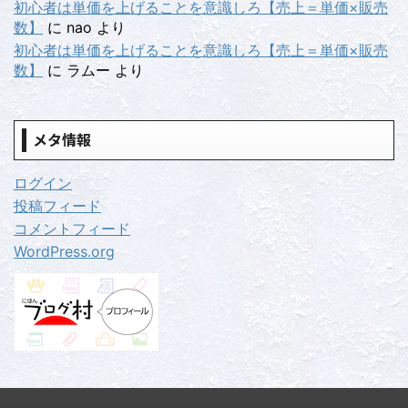
初心者は単価を上げることを意識しろ【売上＝単価×販売
数】
に
nao
より
初心者は単価を上げることを意識しろ【売上＝単価×販売
数】
に
ラムー
より
メタ情報
ログイン
投稿フィード
コメントフィード
WordPress.org