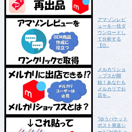
アマゾンレビ
ューを一括ダ
ウンロードし
て分析する
【O...
メルカリショ
ップスが開
始！あなたも
メルカリでお
店を...
”ゆうパケット
ポスト発送シ
ール”がめちゃ