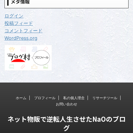
メタ情報
ログイン
投稿フィード
コメントフィード
WordPress.org
ホーム
プロフィール
私の個人理念
リサーチツール
お問い合わせ
ネット物販で逆転人生させたNaOのブロ
グ