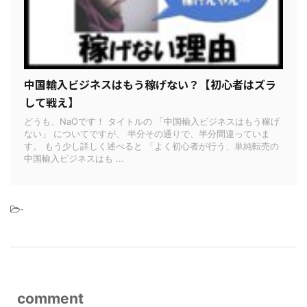
中国輸入ビジネスはもう稼げない？【初心者はズラ
して戦え】
どうも、NaOです！ タイトルの 「中国輸入ビジネスはもう稼げ
ない」 についてですが、 半分その通りで、半分間違っていま
す。 もう少し詳しく述べると 「よく初心者が行う、単純転売の
中国輸入ビジネスはも ...
-
comment