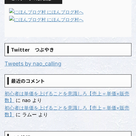
Twitter つぶやき
Tweets by nao_calling
最近のコメント
初心者は単価を上げることを意識しろ【売上＝単価×販売
数】
に
nao
より
初心者は単価を上げることを意識しろ【売上＝単価×販売
数】
に
ラムー
より