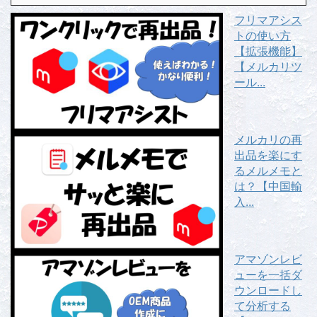
フリマアシス
トの使い方
【拡張機能】
【メルカリツ
ール...
メルカリの再
出品を楽にす
るメルメモと
は？【中国輸
入...
アマゾンレビ
ューを一括ダ
ウンロードし
て分析する