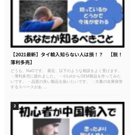
【2021最新】タイ輸入知らない人は損！？ 【脱！
薄利多売】
どうも、NaOです。 最近、以下のような相談をよく受けます。
・薄利多売に疲れました。 ・小LotからOEM製品を作ってみた
いです。 ・品質の良い製品を扱いたいです。 ・大量の在庫保管
するスペースがあ ...
2