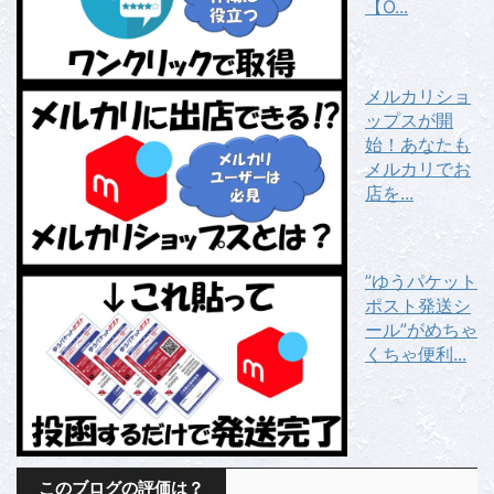
【O...
メルカリショ
ップスが開
始！あなたも
メルカリでお
店を...
”ゆうパケット
ポスト発送シ
ール”がめちゃ
くちゃ便利...
このブログの評価は？