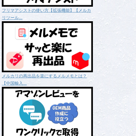
フリマアシストの使い方【拡張機能】【メルカ
リツール...
メルカリの再出品を楽にするメルメモとは？
【中国輸入...