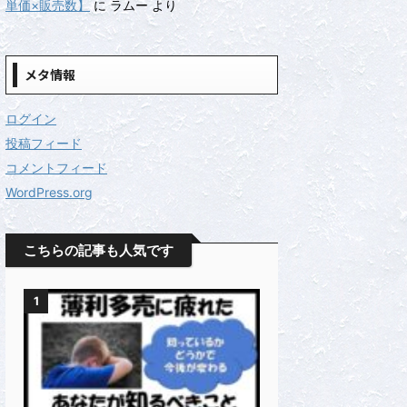
単価×販売数】
に
ラムー
より
メタ情報
ログイン
投稿フィード
コメントフィード
WordPress.org
こちらの記事も人気です
1