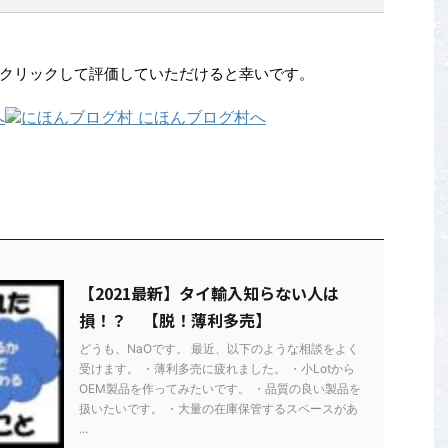
クリックして評価していただけると幸いです。
【2021最新】タイ輸入知らない人は
損！？ 【脱！薄利多売】
どうも、NaOです。 最近、以下のような相談をよく
受けます。 ・薄利多売に疲れました。 ・小Lotから
OEM製品を作ってみたいです。 ・品質の良い製品を
扱いたいです。 ・大量の在庫保管するスペースがあ
...