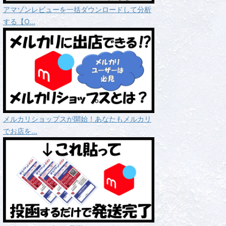
アマゾンレビューを一括ダウンロードして分析
する【O...
メルカリショップスが開始！あなたもメルカリ
でお店を...