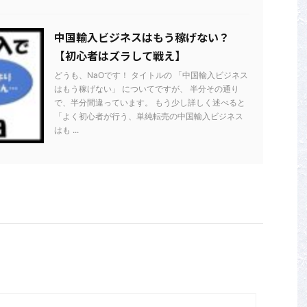
中国輸入ビジネスはもう稼げない？
【初心者はズラして戦え】
どうも、NaOです！ タイトルの 「中国輸入ビジネス
はもう稼げない」 についてですが、 半分その通り
で、半分間違っています。 もう少し詳しく述べると
「よく初心者が行う、単純転売の中国輸入ビジネス
はも ...