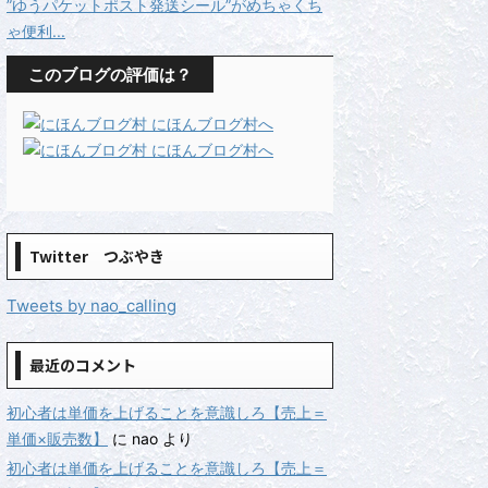
”ゆうパケットポスト発送シール”がめちゃくち
ゃ便利...
このブログの評価は？
Twitter つぶやき
Tweets by nao_calling
最近のコメント
初心者は単価を上げることを意識しろ【売上＝
単価×販売数】
に
nao
より
初心者は単価を上げることを意識しろ【売上＝