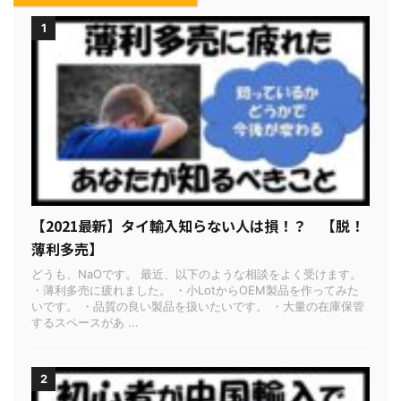
1
【2021最新】タイ輸入知らない人は損！？ 【脱！
薄利多売】
どうも、NaOです。 最近、以下のような相談をよく受けます。
・薄利多売に疲れました。 ・小LotからOEM製品を作ってみた
いです。 ・品質の良い製品を扱いたいです。 ・大量の在庫保管
するスペースがあ ...
2