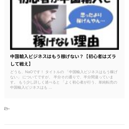
中国輸入ビジネスはもう稼げない？【初心者はズラ
して戦え】
どうも、NaOです！ タイトルの 「中国輸入ビジネスはもう稼げ
ない」 についてですが、 半分その通りで、半分間違っていま
す。 もう少し詳しく述べると 「よく初心者が行う、単純転売の
中国輸入ビジネスはも ...
-