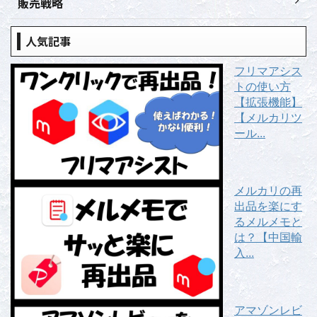
販売戦略
人気記事
フリマアシス
トの使い方
【拡張機能】
【メルカリツ
ール...
メルカリの再
出品を楽にす
るメルメモと
は？【中国輸
入...
アマゾンレビ