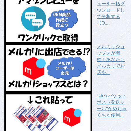
ューを一括ダ
ウンロードし
て分析する
【O...
メルカリショ
ップスが開
始！あなたも
メルカリでお
店を...
”ゆうパケット
ポスト発送シ
ール”がめちゃ
くちゃ便利...