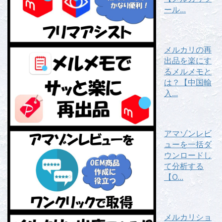
ール...
メルカリの再
出品を楽にす
るメルメモと
は？【中国輸
入...
アマゾンレビ
ューを一括ダ
ウンロードし
て分析する
【O...
メルカリショ