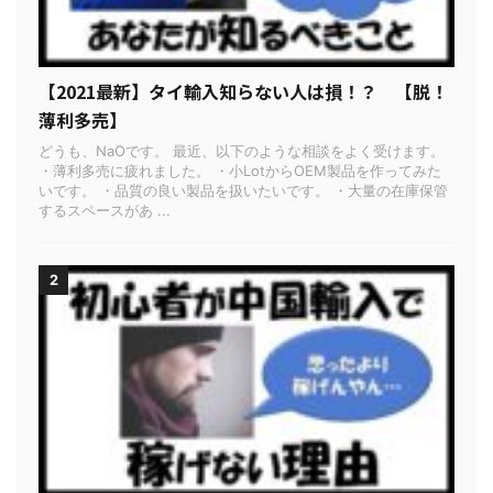
【2021最新】タイ輸入知らない人は損！？ 【脱！
薄利多売】
どうも、NaOです。 最近、以下のような相談をよく受けます。
・薄利多売に疲れました。 ・小LotからOEM製品を作ってみた
いです。 ・品質の良い製品を扱いたいです。 ・大量の在庫保管
するスペースがあ ...
2