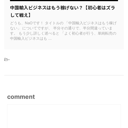
中国輸入ビジネスはもう稼げない？【初心者はズラ
して戦え】
どうも、NaOです！ タイトルの 「中国輸入ビジネスはもう稼げ
ない」 についてですが、 半分その通りで、半分間違っていま
す。 もう少し詳しく述べると 「よく初心者が行う、単純転売の
中国輸入ビジネスはも ...
-
comment