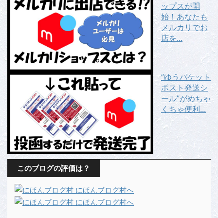
ップスが開
始！あなたも
メルカリでお
店を...
”ゆうパケット
ポスト発送シ
ール”がめちゃ
くちゃ便利...
このブログの評価は？