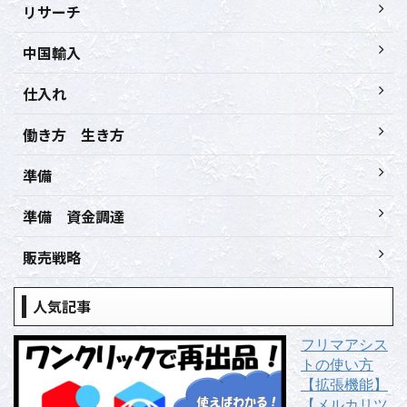
リサーチ
中国輸入
仕入れ
働き方 生き方
準備
準備 資金調達
販売戦略
人気記事
フリマアシス
トの使い方
【拡張機能】
【メルカリツ