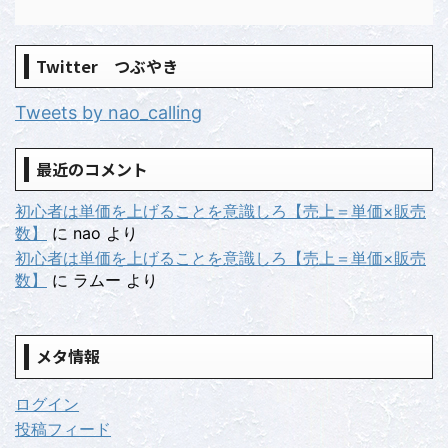
Twitter つぶやき
Tweets by nao_calling
最近のコメント
初心者は単価を上げることを意識しろ【売上＝単価×販売
数】
に
nao
より
初心者は単価を上げることを意識しろ【売上＝単価×販売
数】
に
ラムー
より
メタ情報
ログイン
投稿フィード