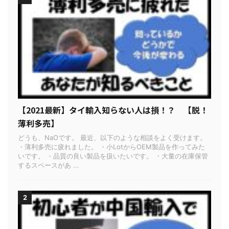
【2021最新】タイ輸入知らない人は損！？ 【脱！
薄利多売】
どうも、NaOです。 最近、以下のような相談をよく受けます。
・薄利多売に疲れました。 ・小LotからOEM製品を作ってみた
いです。 ・品質の良い製品を扱いたいです。 ・大量の在庫保管
するスペースがあ ...
2