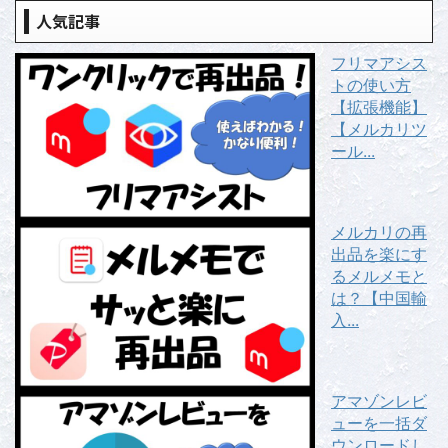
人気記事
フリマアシス
トの使い方
【拡張機能】
【メルカリツ
ール...
メルカリの再
出品を楽にす
るメルメモと
は？【中国輸
入...
アマゾンレビ
ューを一括ダ
ウンロードし