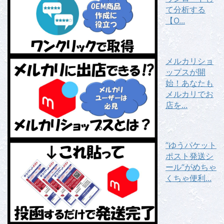
て分析する
【O...
メルカリショ
ップスが開
始！あなたも
メルカリでお
店を...
”ゆうパケット
ポスト発送シ
ール”がめちゃ
くちゃ便利...