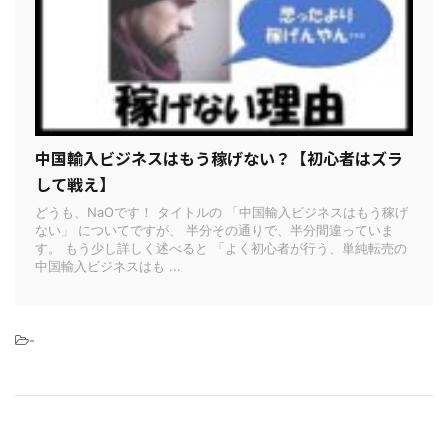
中国輸入ビジネスはもう稼げない？【初心者はズラ
して戦え】
どうも、NaOです！ タイトルの 「中国輸入ビジネスはもう稼げ
ない」 についてですが、 半分その通りで、半分間違っていま
す。 もう少し詳しく述べると 「よく初心者が行う、単純転売の
中国輸入ビジネスはも ...
-