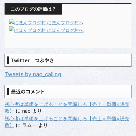
このブログの評価は？
Twitter つぶやき
Tweets by nao_calling
最近のコメント
初心者は単価を上げることを意識しろ【売上＝単価×販売
数】
に
nao
より
初心者は単価を上げることを意識しろ【売上＝単価×販売
数】
に
ラムー
より