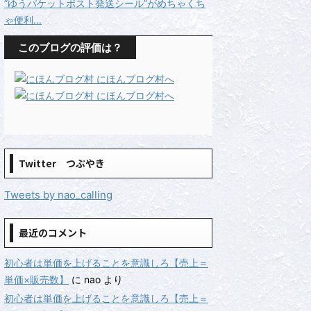
”ゆうパケットポスト発送シール”がめちゃくち
ゃ便利...
このブログの評価は？
Twitter つぶやき
Tweets by nao_calling
最近のコメント
初心者は単価を上げることを意識しろ【売上＝
単価×販売数】
に
nao
より
初心者は単価を上げることを意識しろ【売上＝