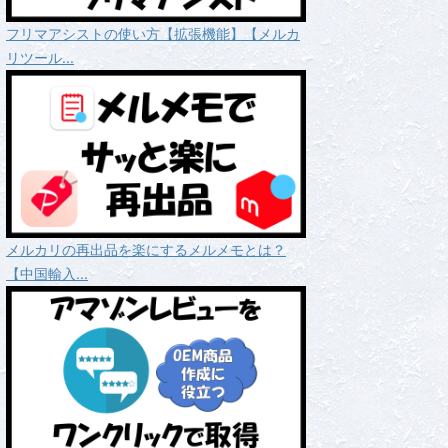
フリマアシストの使い方【拡張機能】【メルカ
リツール...
メルカリの再出品を楽にするメルメモとは？
【中国輸入...