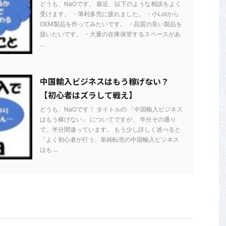
どうも、NaOです。 最近、以下のような相談をよく
受けます。 ・薄利多売に疲れました。 ・小Lotから
OEM製品を作ってみたいです。 ・品質の良い製品を
扱いたいです。 ・大量の在庫保管するスペースがあ
...
中国輸入ビジネスはもう稼げない？
【初心者はズラして戦え】
どうも、NaOです！ タイトルの 「中国輸入ビジネス
はもう稼げない」 についてですが、 半分その通り
で、半分間違っています。 もう少し詳しく述べると
「よく初心者が行う、単純転売の中国輸入ビジネス
はも ...