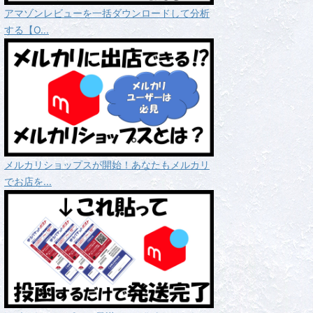
アマゾンレビューを一括ダウンロードして分析
する【O...
メルカリショップスが開始！あなたもメルカリ
でお店を...