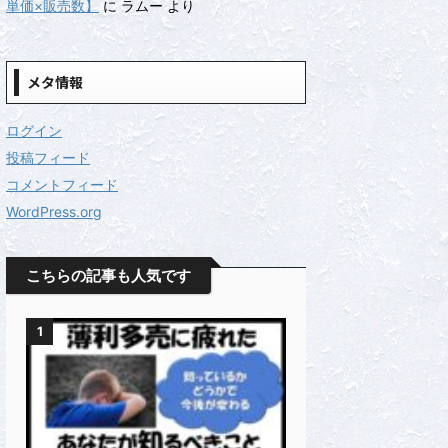
単価×販売数】
に
ラムー
より
メタ情報
ログイン
投稿フィード
コメントフィード
WordPress.org
こちらの記事も人気です
1