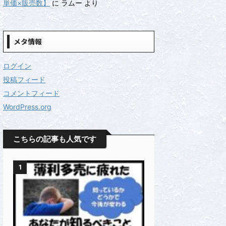
単価×販売数】
に
ラムー
より
メタ情報
ログイン
投稿フィード
コメントフィード
WordPress.org
こちらの記事も人気です
1