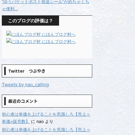
”ゆうパケットポスト発送シール”がめちゃくち
ゃ便利...
このブログの評価は？
Twitter つぶやき
Tweets by nao_calling
最近のコメント
初心者は単価を上げることを意識しろ【売上＝
単価×販売数】
に
nao
より
初心者は単価を上げることを意識しろ【売上＝