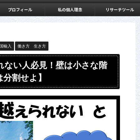
プロフィール
私の個人理念
リサーチツール
国輸入
働き方 生き方
れない人必見！壁は小さな階
は分割せよ】