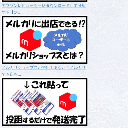
アマゾンレビューを一括ダウンロードして分析
する【O...
メルカリショップスが開始！あなたもメルカリ
でお店を...