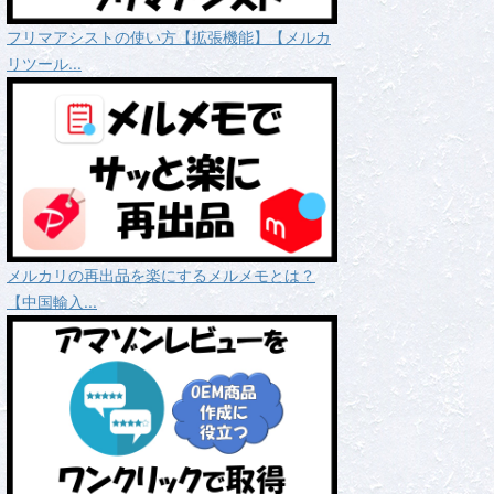
フリマアシストの使い方【拡張機能】【メルカ
リツール...
メルカリの再出品を楽にするメルメモとは？
【中国輸入...