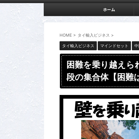
ホーム
HOME
>
タイ輸入ビジネス
>
タイ輸入ビジネス
マインドセット
中
困難を乗り越えら
段の集合体【困難