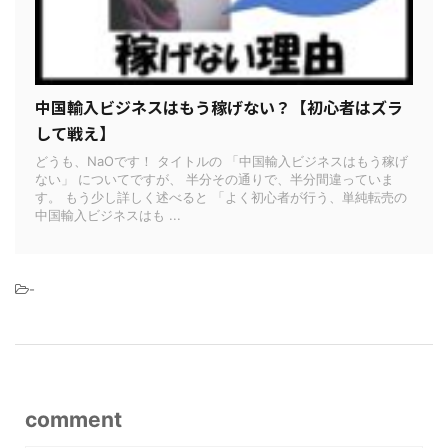
中国輸入ビジネスはもう稼げない？【初心者はズラ
して戦え】
どうも、NaOです！ タイトルの 「中国輸入ビジネスはもう稼げ
ない」 についてですが、 半分その通りで、半分間違っていま
す。 もう少し詳しく述べると 「よく初心者が行う、単純転売の
中国輸入ビジネスはも ...
-
comment