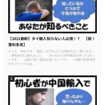
【2021最新】タイ輸入知らない人は損！？ 【脱！
薄利多売】
どうも、NaOです。 最近、以下のような相談をよく受けます。
・薄利多売に疲れました。 ・小LotからOEM製品を作ってみた
いです。 ・品質の良い製品を扱いたいです。 ・大量の在庫保管
するスペースがあ ...
2