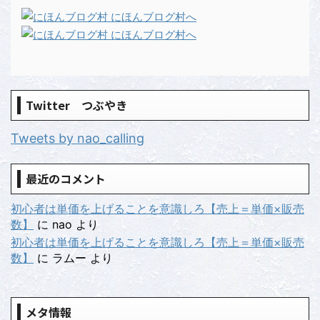
Twitter つぶやき
Tweets by nao_calling
最近のコメント
初心者は単価を上げることを意識しろ【売上＝単価×販売
数】
に
nao
より
初心者は単価を上げることを意識しろ【売上＝単価×販売
数】
に
ラムー
より
メタ情報