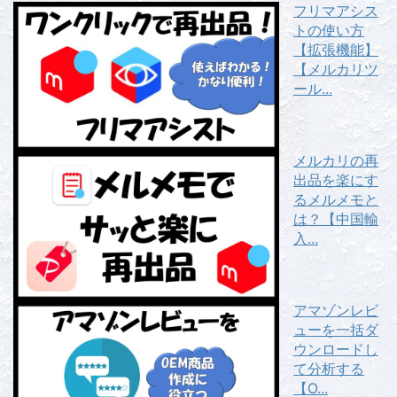
フリマアシス
トの使い方
【拡張機能】
【メルカリツ
ール...
メルカリの再
出品を楽にす
るメルメモと
は？【中国輸
入...
アマゾンレビ
ューを一括ダ
ウンロードし
て分析する
【O...