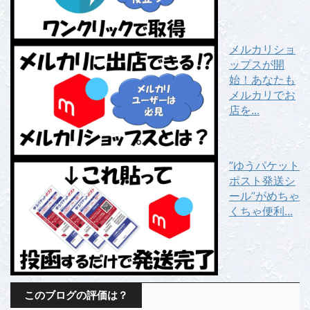
メルカリショ
ップスが開
始！あなたも
メルカリでお
店を...
”ゆうパケット
ポスト発送シ
ール”がめちゃ
くちゃ便利...
このブログの評価は？