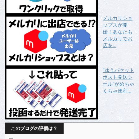
メルカリショ
ップスが開
始！あなたも
メルカリでお
店を...
”ゆうパケット
ポスト発送シ
ール”がめちゃ
くちゃ便利...
このブログの評価は？