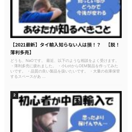
【2021最新】タイ輸入知らない人は損！？ 【脱！
薄利多売】
どうも、NaOです。 最近、以下のような相談をよく受けます。
・薄利多売に疲れました。 ・小LotからOEM製品を作ってみた
いです。 ・品質の良い製品を扱いたいです。 ・大量の在庫保管
するスペースがあ ...
2