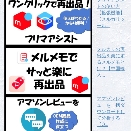
トの使い方
【拡張機能】
【メルカリツ
ール...
メルカリの再
出品を楽にす
るメルメモと
は？【中国輸
入...
アマゾンレビ
ューを一括ダ
ウンロードし
て分析する
【O...