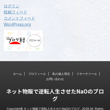
ログイン
投稿フィード
コメントフィード
WordPress.org
ホーム
プロフィール
私の個人理念
リサーチツール
お問い合わせ
ネット物販で逆転人生させたNaOのブロ
グ
Copyright© ネット物販で逆転人生させたNaOのブログ , 2026 All Rights