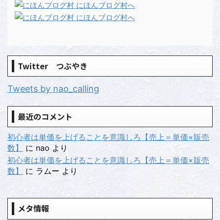
Twitter つぶやき
Tweets by nao_calling
最近のコメント
初心者は単価を上げることを意識しろ【売上＝単価×販売
数】
に
nao
より
初心者は単価を上げることを意識しろ【売上＝単価×販売
数】
に
ラムー
より
メタ情報