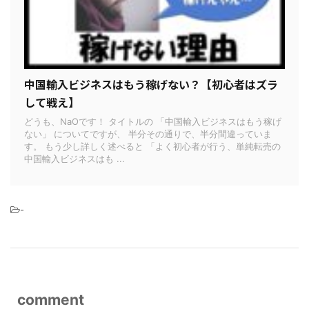
中国輸入ビジネスはもう稼げない？【初心者はズラ
して戦え】
どうも、NaOです！ タイトルの 「中国輸入ビジネスはもう稼げ
ない」 についてですが、 半分その通りで、半分間違っていま
す。 もう少し詳しく述べると 「よく初心者が行う、単純転売の
中国輸入ビジネスはも ...
-
comment