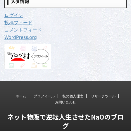
メタ情報
ログイン
投稿フィード
コメントフィード
WordPress.org
ホーム
プロフィール
私の個人理念
リサーチツール
お問い合わせ
ネット物販で逆転人生させたNaOのブロ
グ