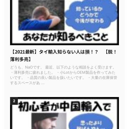
【2021最新】タイ輸入知らない人は損！？ 【脱！
薄利多売】
どうも、NaOです。 最近、以下のような相談をよく受けます。
・薄利多売に疲れました。 ・小LotからOEM製品を作ってみた
いです。 ・品質の良い製品を扱いたいです。 ・大量の在庫保管
するスペースがあ ...
2