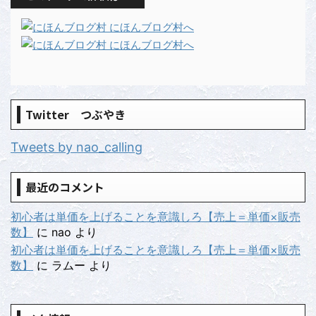
Twitter つぶやき
Tweets by nao_calling
最近のコメント
初心者は単価を上げることを意識しろ【売上＝単価×販売
数】
に
nao
より
初心者は単価を上げることを意識しろ【売上＝単価×販売
数】
に
ラムー
より