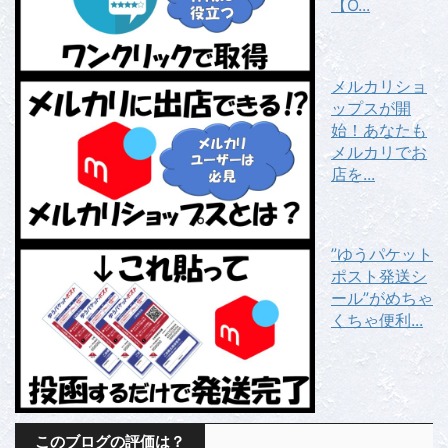
【O...
メルカリショ
ップスが開
始！あなたも
メルカリでお
店を...
”ゆうパケット
ポスト発送シ
ール”がめちゃ
くちゃ便利...
このブログの評価は？