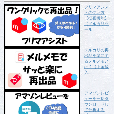
フリマアシス
トの使い方
【拡張機能】
【メルカリツ
ール...
メルカリの再
出品を楽にす
るメルメモと
は？【中国輸
入...
アマゾンレビ
ューを一括ダ
ウンロードし
て分析する