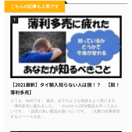
こちらの記事も人気です
1
【2021最新】タイ輸入知らない人は損！？ 【脱！
薄利多売】
どうも、NaOです。 最近、以下のような相談をよく受けます。
・薄利多売に疲れました。 ・小LotからOEM製品を作ってみた
いです。 ・品質の良い製品を扱いたいです。 ・大量の在庫保管
するスペースがあ ...