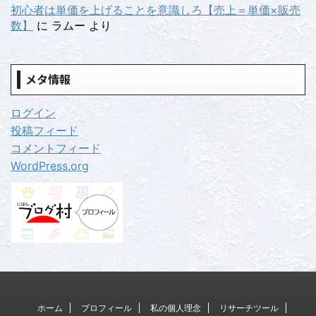
初心者は単価を上げることを意識しろ【売上＝単価×販売
数】
に
ラムー
より
メタ情報
ログイン
投稿フィード
コメントフィード
WordPress.org
ホーム
プロフィール
私の個人理念
リサーチツール