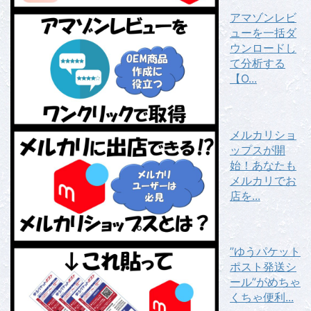
アマゾンレビ
ューを一括ダ
ウンロードし
て分析する
【O...
メルカリショ
ップスが開
始！あなたも
メルカリでお
店を...
”ゆうパケット
ポスト発送シ
ール”がめちゃ
くちゃ便利...