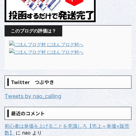
このブログの評価は？
Twitter つぶやき
Tweets by nao_calling
最近のコメント
初心者は単価を上げることを意識しろ【売上＝単価×販売
数】
に
nao
より