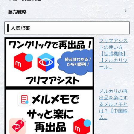
販売戦略
人気記事
フリマアシス
トの使い方
【拡張機能】
【メルカリツ
ール...
メルカリの再
出品を楽にす
るメルメモと
は？【中国輸
入...