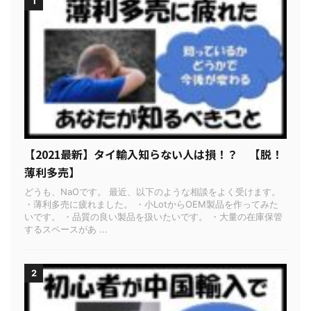
1
【2021最新】タイ輸入知らない人は損！？ 【脱！
薄利多売】
どうも、NaOです。 最近、以下のような相談をよく受けます。
・薄利多売に疲れました。 ・小LotからOEM製品を作ってみた
いです。 ・品質の良い製品を扱いたいです。 ・大量の在庫保管
するスペースがあ ...
2