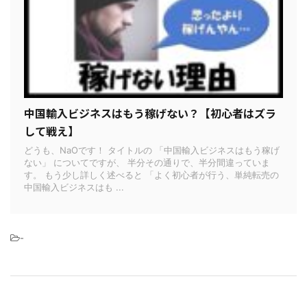
中国輸入ビジネスはもう稼げない？【初心者はズラ
して戦え】
どうも、NaOです！ タイトルの 「中国輸入ビジネスはもう稼げ
ない」 についてですが、 半分その通りで、半分間違っていま
す。 もう少し詳しく述べると 「よく初心者が行う、単純転売の
中国輸入ビジネスはも ...
-