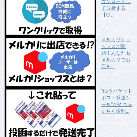
ウンロードし
て分析する
【O...
メルカリショ
ップスが開
始！あなたも
メルカリでお
店を...
”ゆうパケット
ポスト発送シ
ール”がめちゃ
くちゃ便利...