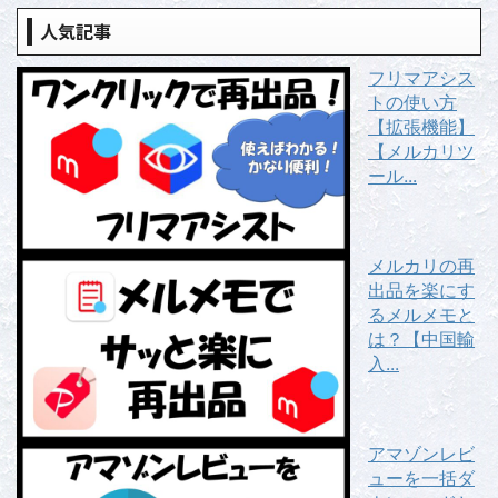
人気記事
フリマアシス
トの使い方
【拡張機能】
【メルカリツ
ール...
メルカリの再
出品を楽にす
るメルメモと
は？【中国輸
入...
アマゾンレビ
ューを一括ダ