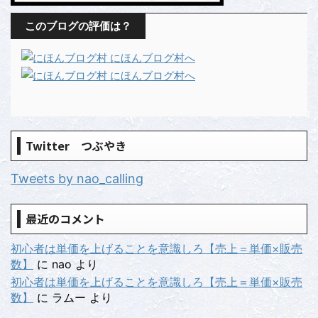
このブログの評価は？
Twitter つぶやき
Tweets by nao_calling
最近のコメント
初心者は単価を上げることを意識しろ【売上＝単価×販売
数】
に
nao
より
初心者は単価を上げることを意識しろ【売上＝単価×販売
数】
に
ラムー
より