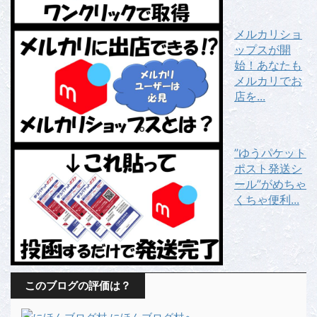
メルカリショ
ップスが開
始！あなたも
メルカリでお
店を...
”ゆうパケット
ポスト発送シ
ール”がめちゃ
くちゃ便利...
このブログの評価は？