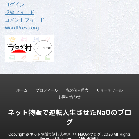
ログイン
投稿フィード
コメントフィード
WordPress.org
ホーム
プロフィール
私の個人理念
リサーチツール
お問い合わせ
ネット物販で逆転人生させたNaOのブロ
グ
Copyright© ネット物販で逆転人生させたNaOのブログ , 2026 All Rights
Reserved Powered by
AFFINGER5
.