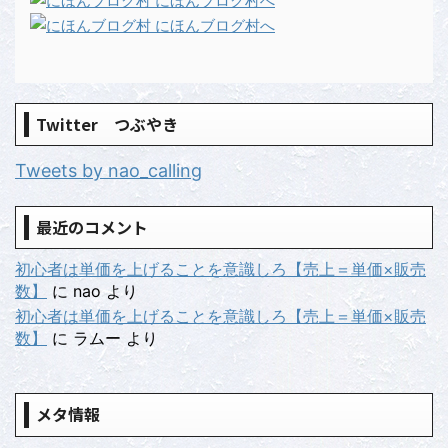
Twitter つぶやき
Tweets by nao_calling
最近のコメント
初心者は単価を上げることを意識しろ【売上＝単価×販売
数】
に
nao
より
初心者は単価を上げることを意識しろ【売上＝単価×販売
数】
に
ラムー
より
メタ情報