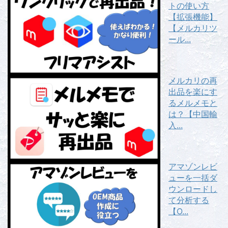
トの使い方
【拡張機能】
【メルカリツ
ール...
メルカリの再
出品を楽にす
るメルメモと
は？【中国輸
入...
アマゾンレビ
ューを一括ダ
ウンロードし
て分析する
【O...