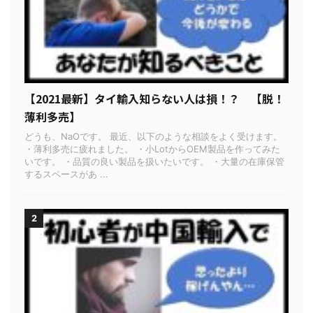
【2021最新】タイ輸入知らない人は損！？ 【脱！
薄利多売】
どうも、NaOです。 最近、以下のような相談をよく受けます。
・薄利多売に疲れました。 ・小LotからOEM製品を作ってみた
いです。 ・品質の良い製品を扱いたいです。 ・大量の在庫保管
するスペースがあ ...
2