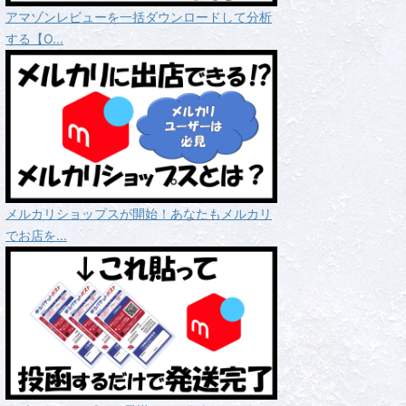
アマゾンレビューを一括ダウンロードして分析
する【O...
メルカリショップスが開始！あなたもメルカリ
でお店を...