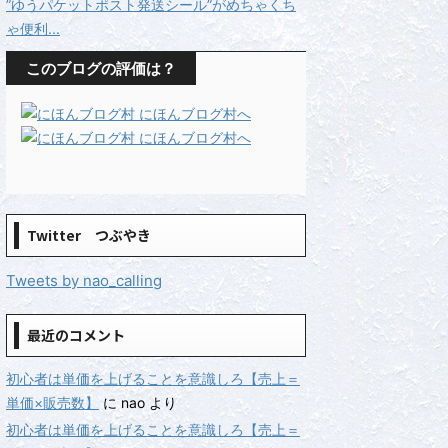
”ゆうパケットポスト発送シール”がめちゃくち
ゃ便利...
このブログの評価は？
Twitter つぶやき
Tweets by nao_calling
最近のコメント
初心者は単価を上げることを意識しろ【売上＝
単価×販売数】
に
nao
より
初心者は単価を上げることを意識しろ【売上＝