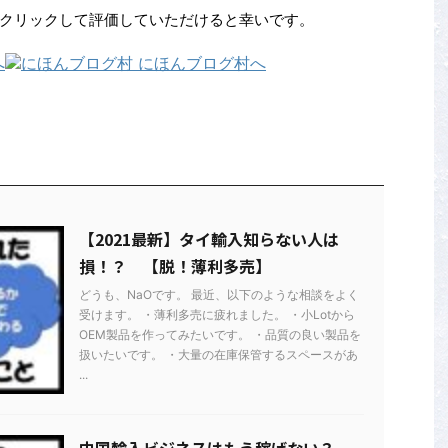
クリックして評価していただけると幸いです。
【2021最新】タイ輸入知らない人は
損！？ 【脱！薄利多売】
どうも、NaOです。 最近、以下のような相談をよく
受けます。 ・薄利多売に疲れました。 ・小Lotから
OEM製品を作ってみたいです。 ・品質の良い製品を
扱いたいです。 ・大量の在庫保管するスペースがあ
...