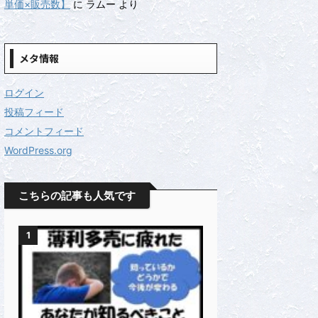
単価×販売数】
に
ラムー
より
メタ情報
ログイン
投稿フィード
コメントフィード
WordPress.org
こちらの記事も人気です
1