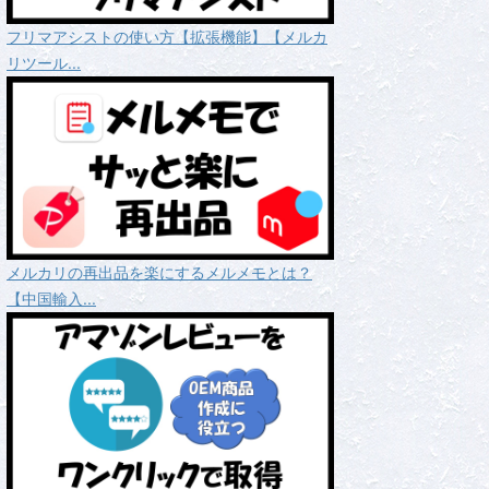
フリマアシストの使い方【拡張機能】【メルカ
リツール...
メルカリの再出品を楽にするメルメモとは？
【中国輸入...