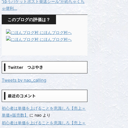
”ゆうパケットポスト発送シール”がめちゃくち
ゃ便利...
このブログの評価は？
Twitter つぶやき
Tweets by nao_calling
最近のコメント
初心者は単価を上げることを意識しろ【売上＝
単価×販売数】
に
nao
より
初心者は単価を上げることを意識しろ【売上＝