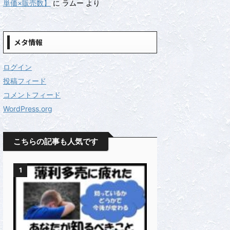
単価×販売数】
に
ラムー
より
メタ情報
ログイン
投稿フィード
コメントフィード
WordPress.org
こちらの記事も人気です
1