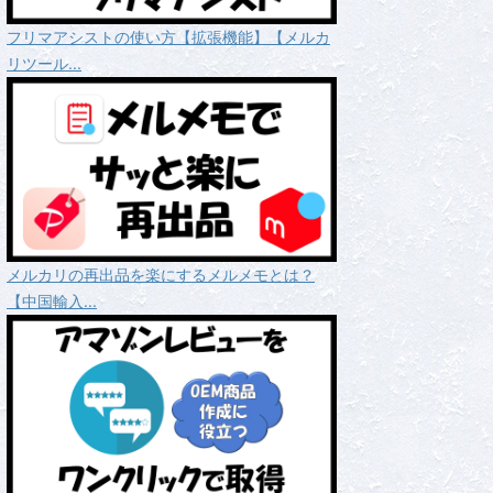
フリマアシストの使い方【拡張機能】【メルカ
リツール...
メルカリの再出品を楽にするメルメモとは？
【中国輸入...