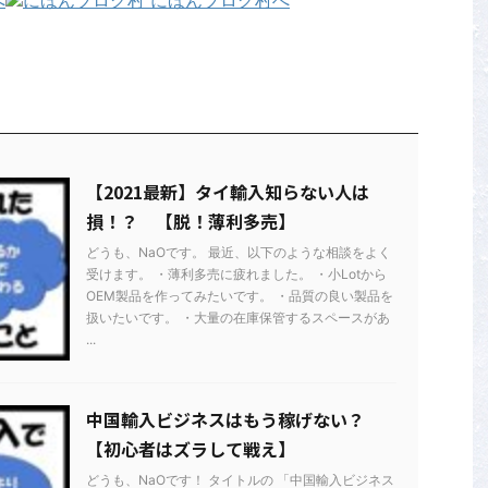
【2021最新】タイ輸入知らない人は
損！？ 【脱！薄利多売】
どうも、NaOです。 最近、以下のような相談をよく
受けます。 ・薄利多売に疲れました。 ・小Lotから
OEM製品を作ってみたいです。 ・品質の良い製品を
扱いたいです。 ・大量の在庫保管するスペースがあ
...
中国輸入ビジネスはもう稼げない？
【初心者はズラして戦え】
どうも、NaOです！ タイトルの 「中国輸入ビジネス