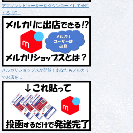
アマゾンレビューを一括ダウンロードして分析
する【O...
メルカリショップスが開始！あなたもメルカリ
でお店を...